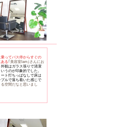
に乗ってバス停からすぐの
にある
｢美容室Iam｣さんにお
。
外観はガラス張りで清潔
というのが印象的でした。
リート打ちっぱなしで床は
ンプルで落ち着いた感じで
きる空間だなと思いまし