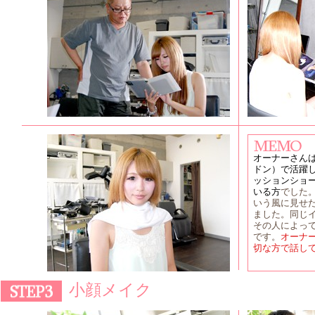
オーナーさん
ドン）で活躍
ッションショ
いる方
でした
いう風に見せ
ました。同じ
その人によっ
です。
オーナ
切な方で話し
小顔メイク