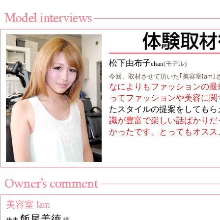
松下由布子
chan
(モデル)
今回、取材させて頂いた｢美容室Iam
なによりもファッションの最
ってファッションや美容に関
たスタイルの提案をしてもら
識が豊富で楽しい話ばかりだ
かったです。とってもオスス
美容室 lam
飯尾美徳