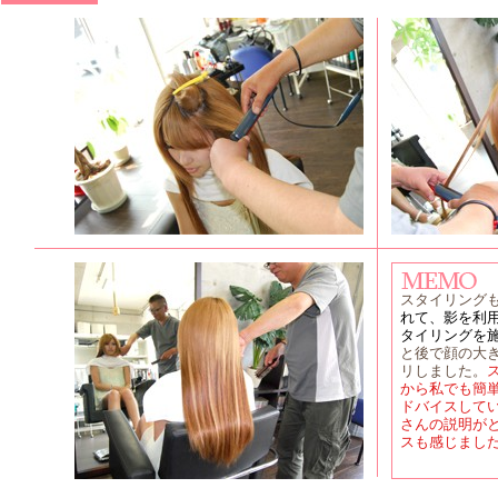
スタイリング
れて、影を利
タイリングを
と後で顔の大
リしました。
から私でも簡
ドバイスして
さんの説明が
スも感じまし