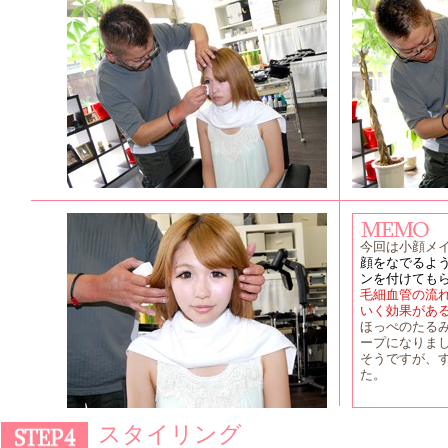
今回は小顔メ
顔をなでるよ
ンを付けても
毛細血管の流
いく効果があ
ほっぺのたる
ープになりま
そうですが、
た。
スタイリング