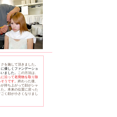
イクを施して頂きました。
うに優しくファンデーショ
らいました。
この方法は、
れに沿って老廃物を取り除
るそうです。
終わった後、
みが持ち上がって顔がシャ
した。本来の位置に戻った
すごく顔が小さくなりまし