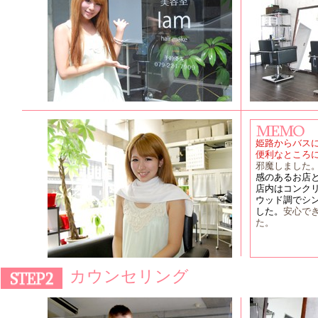
姫路からバス
便利なところ
邪魔しました
感のあるお店
店内はコンク
ウッド調でシ
した。
安心で
た。
カウンセリング