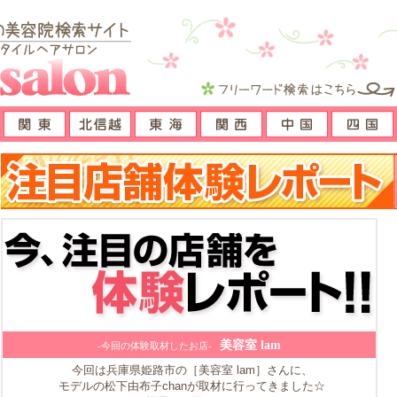
美容室 lam
-今回の体験取材したお店-
今回は兵庫県姫路市の［美容室 lam］さんに、
モデルの松下由布子chanが取材に行ってきました☆