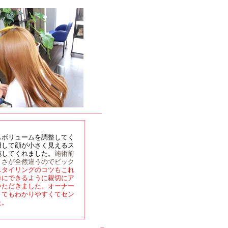
も
ボリュームを調整してく
用して顔が小さく見えるス
施してくれました。
施術前
きさが全然違うのでビック
スタイリングのコツもこれ
単にできるように親切にア
いただきました。オーナー
とてもわかりやすくてセン
た。