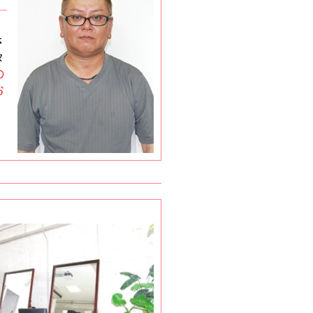
さ
タ
の
お
ス