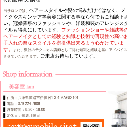
代表
様
ヘアースタイルや髪の悩みだけではなく、メ
当サロンでは、
イクやスキンケア等美容に関する事なら何でもご相談下
い。冠婚葬祭のファッションや、洋装和装のアレンジス
イルも得意にしています。
ファッションショーや雑誌等
ヘアーメイクとしての経験と知識と技術で再現性の高い
手入れの楽なスタイルを御提供出来るよう心がけていま
す。
また、数社のテクニカル講師として得た知識と経験を基にアドバイ
ご来店お待ちしています。
させていただきます。
美容室 lam
住所：兵庫県姫路市伊伝居1-3-4 MAGIX101
電話：079-224-7909
営業時間：9:30～18:00
定休日：毎週月曜日