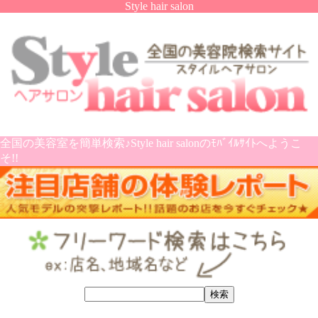
Style hair salon
全国の美容室を簡単検索♪Style hair salonのﾓﾊﾞｲﾙｻｲﾄへようこ
そ!!