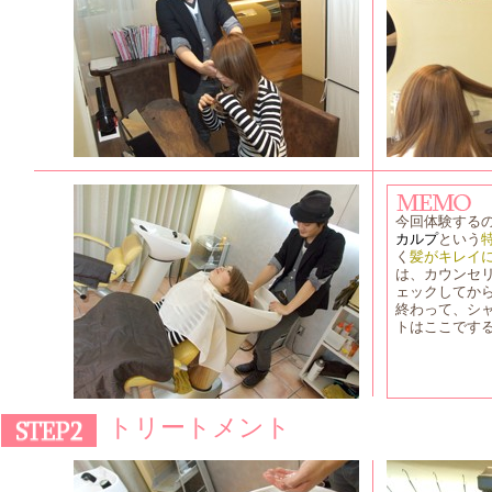
今回体験する
カルプ
という
く
髪がキレイ
は、カウンセ
ェックしてか
終わって、シ
トはここです
トリートメント