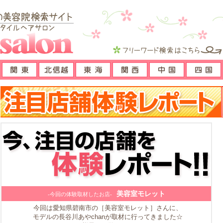
美容室モレット
-今回の体験取材したお店-
今回は愛知県碧南市の［美容室モレット］さんに、
モデルの長谷川あやchanが取材に行ってきました☆