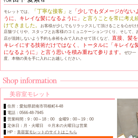
代表
様
「丁寧な接客」
「少しでもダメージがない
モレットでは、
と
うに、キレイな髪になるように」
と言うことを常に考え
けてきました。
お客様が少しでもリラックスして頂けることを心がけ
店舗づくりや、スタッフとお客様のコミュニケーションづくり、そして、
直接、髪を
店が混雑しないよう予約も余裕をみて入れさせて頂くなど、
キレイにする技術だけではなく、トータルに「キレイな
になるように」と言う思いを積み重ねて参ります。
ぜひ一
度、本物の美を手に入れにお越しください。
美容室モレット
住所：愛知県碧南市羽根町4-48
電話：0566-48-7945
営業時間：9：00～18：00 金曜9：00～19：00
定休日：月・火曜日 ※月末の火曜日は営業
HP：
美容室モレットのサイトはこちら