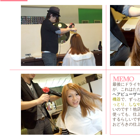
最後にドライ
が、これはた
ヘアビューザ
機器
で、ずっ
っとり、しな
いのです！他
使っても、仕
するらしいで
おどろきの仕