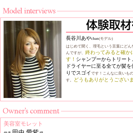
長谷川あや
chan
(モデル)
はじめて聞く、理毛という言葉にどん
終わってみると確か
んですが、
す！
シャンプーからトリート
ドライヤーに至る全てが髪を
りでスゴイ
です！こんなに良いも
どうもありがとうござい
す。
美容室モレット
田中 愛紫