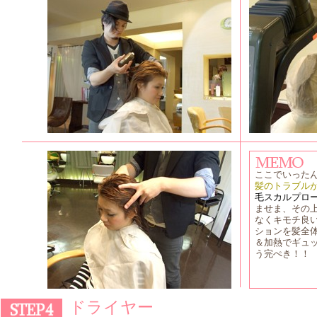
ここでいった
髪のトラブル
毛スカルプロ
ませま、その
なくキモチ良
ションを髪全
＆加熱でギュ
う完ぺき！！
ドライヤー