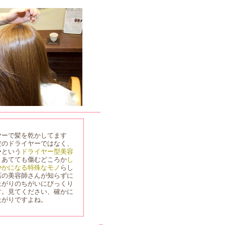
ヤーで髪を乾かしてます
だのドライヤーではなく、
ー
という
ドライヤー型美容
とあてても傷むどころか
し
やかになる特殊なモノ
らし
店の美容師さんが知らずに
上がりのちがいにびっくり
す。見てください、確かに
上がりですよね。