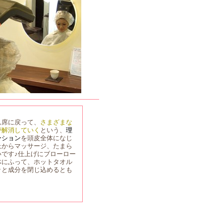
ん席に戻って、
さまざまな
が解消していく
という、
理
ーション
を頭皮全体になじ
上からマッサージ、たまら
いです♪仕上げにブローロー
体にふって、ホットタオル
ッと成分を閉じ込めるとも