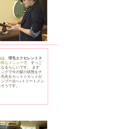
のは、
理毛エクセレントス
特殊なメニュー
で、すっご
に
なるらしいです。 まず
リングで今の髪の状態をチ
ら毛先をカット☆カットが
ャンプー台へ♪トリートメン
るそうです。