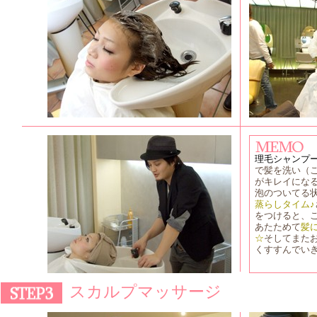
理毛シャンプ
で髪を洗い（
がキレイにな
泡のついてる
蒸らしタイム♪
をつけると、
あたためて
髪
☆
そしてまた
くすすんでい
スカルプマッサージ