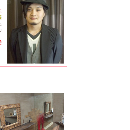
よ
続
た
お
髪