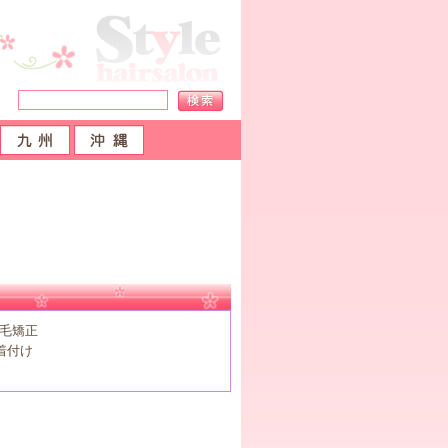
。
毛矯正
着付け