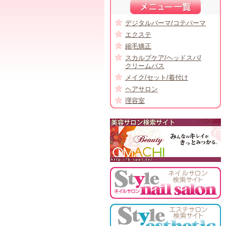
デジタルパーマ/コテパーマ
エクステ
縮毛矯正
スカルプケア/ヘッドスパ/
クリームバス
メイク/セット/着付け
ヘアサロン
理容室