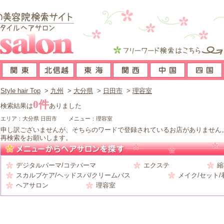
Style hair Top
>
九州
>
大分県
>
日田市
>
理容室
0件
検索結果は
ありました
エリア：大分県 日田市
メニュー：理容室
申し訳ございませんが、そちらのワードで登録されているお店がありません
再検索をお願いします。
デジタルパーマ/コテパーマ
エクステ
縮
スカルプケア/ヘッドスパ/クリームバス
メイク/セット/
ヘアサロン
理容室