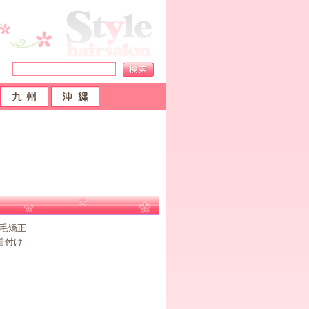
。
毛矯正
着付け