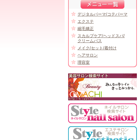
デジタルパーマ/コテパーマ
エクステ
縮毛矯正
スカルプケア/ヘッドスパ/
クリームバス
メイク/セット/着付け
ヘアサロン
理容室